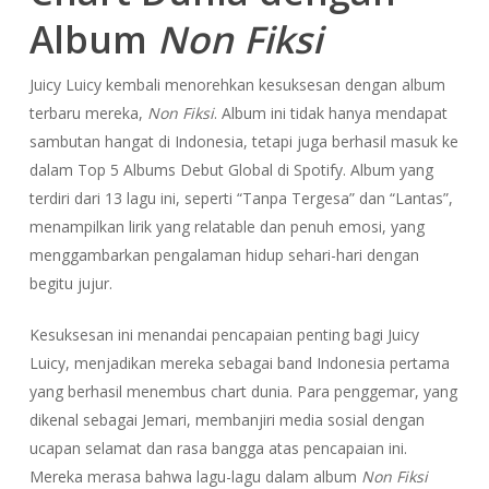
Album
Non Fiksi
Juicy Luicy kembali menorehkan kesuksesan dengan album
terbaru mereka,
Non Fiksi
. Album ini tidak hanya mendapat
sambutan hangat di Indonesia, tetapi juga berhasil masuk ke
dalam Top 5 Albums Debut Global di Spotify. Album yang
terdiri dari 13 lagu ini, seperti “Tanpa Tergesa” dan “Lantas”,
menampilkan lirik yang relatable dan penuh emosi, yang
menggambarkan pengalaman hidup sehari-hari dengan
begitu jujur.
Kesuksesan ini menandai pencapaian penting bagi Juicy
Luicy, menjadikan mereka sebagai band Indonesia pertama
yang berhasil menembus chart dunia. Para penggemar, yang
dikenal sebagai Jemari, membanjiri media sosial dengan
ucapan selamat dan rasa bangga atas pencapaian ini.
Mereka merasa bahwa lagu-lagu dalam album
Non Fiksi