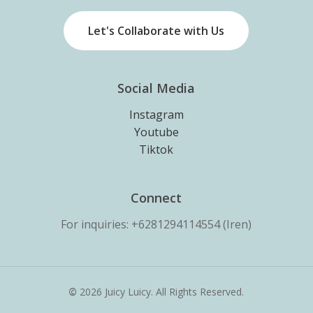
L
e
t
'
s
C
o
l
l
a
b
o
r
a
t
e
w
i
t
h
U
s
Social Media
Instagram
Youtube
Tiktok
Connect
For inquiries: +6281294114554 (Iren)
©
2026
Juicy Luicy. All Rights Reserved.