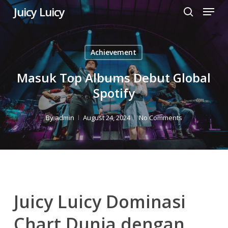
Menu
Skip
Juicy Luicy
to
search
Close
main
Menu
content
Achievement
Masuk Top Albums Debut Global
Spotify
By
admin
August 24, 2024
No Comments
Juicy Luicy Dominasi
Chart Dunia dengan