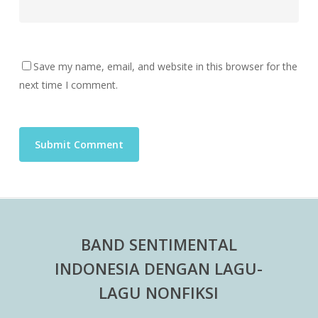
Save my name, email, and website in this browser for the
next time I comment.
BAND SENTIMENTAL
INDONESIA DENGAN LAGU-
LAGU NONFIKSI