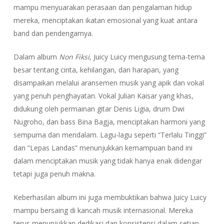
mampu menyuarakan perasaan dan pengalaman hidup
mereka, menciptakan ikatan emosional yang kuat antara
band dan pendengarnya.
Dalam album
Non Fiksi
, Juicy Luicy mengusung tema-tema
besar tentang cinta, kehilangan, dan harapan, yang
disampaikan melalui aransemen musik yang apik dan vokal
yang penuh penghayatan. Vokal Julian Kaisar yang khas,
didukung oleh permainan gitar Denis Ligia, drum Dwi
Nugroho, dan bass Bina Bagja, menciptakan harmoni yang
sempurna dan mendalam. Lagu-lagu seperti “Terlalu Tinggi”
dan “Lepas Landas” menunjukkan kemampuan band ini
dalam menciptakan musik yang tidak hanya enak didengar
tetapi juga penuh makna.
Keberhasilan album ini juga membuktikan bahwa Juicy Luicy
mampu bersaing di kancah musik internasional. Mereka
terus menunjukkan dedikasi dan konsistensi dalam setiap